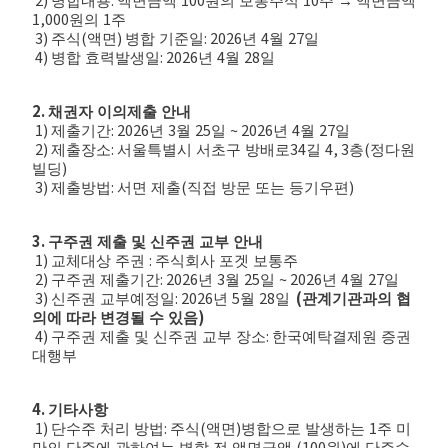
병합내용
액면금액
원의 보통주식
주
→
액면금액
1,000
1
원의
주
3)
(
)
: 2026
4
27
주식
액면
병합 기준일
년
월
일
4)
: 2026
4
28
병합 효력발생일
년
월
일
2.
채권자 이의제출 안내
1)
: 2026
3
25
~ 2026
4
27
제출기간
년
월
일
년
월
일
2)
:
34
4, 3
(
제출장소
서울특별시 서초구 방배로
길
층
정다원
)
빌딩
3)
:
(
)
제출방법
서면 제출
직접 방문 또는 등기우편
3.
구주권 제출 및 신주권 교부 안내
1)
:
교체대상 주권
주식회사 포겟 보통주
2)
: 2026
3
25
~ 2026
4
27
구주권 제출기간
년
월
일
년
월
일
3)
: 2026
5
28
(
신주권 교부예정일
년
월
일
관계기관과의 협
)
의에 따라 변경될 수 있음
4)
:
구주권 제출 및 신주권 교부 장소
한국예탁결제원 증권
대행부
4.
기타사항
1)
:
(
)
1
단수주 처리 방법
주식
액면
병합으로 발생하는
주 미
(100
)