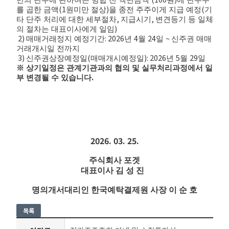
만의 단주에 관하여는 병합 전 액면금액
원
에 단주수
(1
)
(
를 곱한 금액
원미만 절상
을 종전 주주이게 지급 예정
기
,
,
타 단주 처리에 대한 세부절차
지급시기
변견등기 등 일체
)
의 절차는 대표이사에게 일임
2)
: 2026
4
24
~
매매거래정지 예정기간
년
월
일
신주권 매매
거래개시일 전까지
3)
(
): 2026
5
29
신주권상장예정일
매매개시예정일
년
월
일
※
상기일정은 관계기관과의 협의 및 실무처리과정에서 일
.
부 변경될 수 있습니다
2026. 03. 25.
주식회사 포겟
대표이사 김 성 진
명의개서대리인 한국예탁결제원 사장 이 순 호