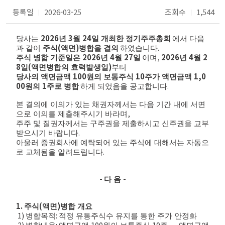
등록일
2026-03-25
조회수
1,544
|
|
2026
3
24
당사는
년
월
일 개최한 정기주주총회
에서 다음
(
)
.
과 같이
주식
액면
병합을 결의
하였습니다
2026
4
27
,
2026
4
2
주식 병합 기준일은
년
월
일
이며
년
월
8
(
)
일
액면병합의 효력발생일
부터
100
10
1,0
당사의 액면금액
원의 보통주식
주가 액면금액
00
1
.
원의
주로 병합
하게 되었음을 공고합니다
본 결의에 이의가 있는 채권자께서는 다음 기간 내에 서면
,
으로 이의를 제출해주시기 바라며
주주 및 질권자께서는 구주권을 제출하시고 신주권을 교부
.
받으시기 바랍니다
아울러 증권회사에 예탁되어 있는 주식에 대해서는 자동으
.
로 교체됨을 알려드립니다
-
-
다 음
1.
(
)
주식
액면
병합 개요
1)
:
병합목적
적정 유통주식수 유지를 통한 주가 안정화
2)
:
100
10