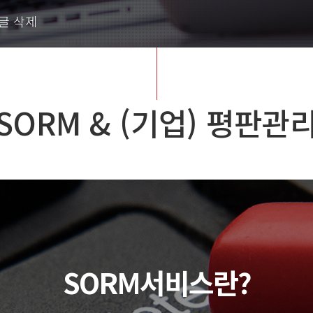
시글 삭제
SORM & (기업) 평판관
SORM서비스란?